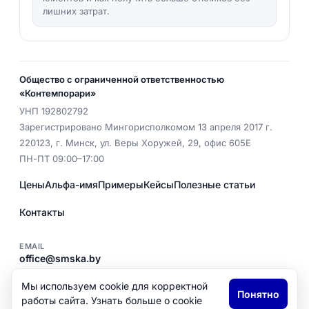
лишних затрат.
Общество с ограниченной ответственностью
«Контемпорари»
УНП
192802792
Зарегистрировано Мингорисполкомом 13 апреля 2017 г.
220123
,
г. Минск
,
ул. Веры Хоружей, 29, офис 605Е
ПН-ПТ 09:00–17:00
Цены
Альфа-имя
Примеры
Кейсы
Полезные статьи
Контакты
EMAIL
office@smska.by
ТЕЛ.
+375 (29) 398 00 43
Мы используем cookie для корректной
Понятно
Политика конфиденциальности
работы сайта. Узнать больше о cookie