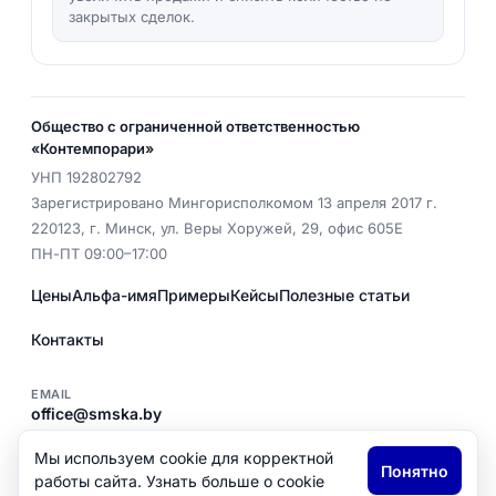
закрытых сделок.
Общество с ограниченной ответственностью
«Контемпорари»
УНП
192802792
Зарегистрировано Мингорисполкомом 13 апреля 2017 г.
220123
,
г. Минск
,
ул. Веры Хоружей, 29, офис 605Е
ПН-ПТ 09:00–17:00
Цены
Альфа-имя
Примеры
Кейсы
Полезные статьи
Контакты
EMAIL
office@smska.by
ТЕЛ.
+375 (29) 398 00 43
Мы используем cookie для корректной
Понятно
Политика конфиденциальности
работы сайта. Узнать больше о cookie